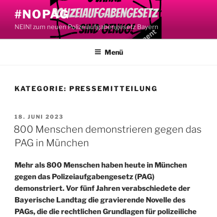
Zum
#NOPAG
Inhalt
NEIN! zum neuen Polizeiaufgabengesetz Bayern
springen
Menü
KATEGORIE:
PRESSEMITTEILUNG
VERÖFFENTLICHT
18. JUNI 2023
AM
800 Menschen demonstrieren gegen das
PAG in München
Mehr als 800 Menschen haben heute in München
gegen das Polizeiaufgabengesetz (PAG)
demonstriert. Vor fünf Jahren verabschiedete der
Bayerische Landtag die gravierende Novelle des
PAGs, die die rechtlichen Grundlagen für polizeiliche