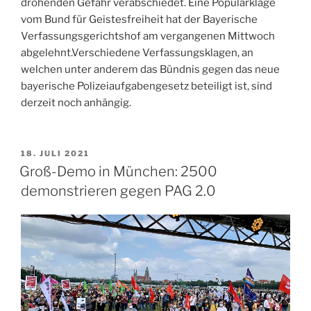
drohenden Gefahr verabschiedet. Eine Popularklage
vom Bund für Geistesfreiheit hat der Bayerische
Verfassungsgerichtshof am vergangenen Mittwoch
abgelehnt.Verschiedene Verfassungsklagen, an
welchen unter anderem das Bündnis gegen das neue
bayerische Polizeiaufgabengesetz beteiligt ist, sind
derzeit noch anhängig.
VERÖFFENTLICHT
18. JULI 2021
AM
Groß-Demo in München: 2500
demonstrieren gegen PAG 2.0