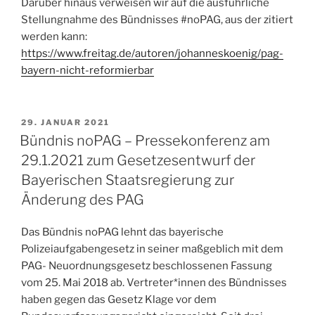
Darüber hinaus verweisen wir auf die ausführliche
Stellungnahme des Bündnisses #noPAG, aus der zitiert
werden kann:
https://www.freitag.de/autoren/johanneskoenig/pag-
bayern-nicht-reformierbar
VERÖFFENTLICHT
29. JANUAR 2021
AM
Bündnis noPAG – Pressekonferenz am
29.1.2021 zum Gesetzesentwurf der
Bayerischen Staatsregierung zur
Änderung des PAG
Das Bündnis noPAG lehnt das bayerische
Polizeiaufgabengesetz in seiner maßgeblich mit dem
PAG- Neuordnungsgesetz beschlossenen Fassung
vom 25. Mai 2018 ab. Vertreter*innen des Bündnisses
haben gegen das Gesetz Klage vor dem