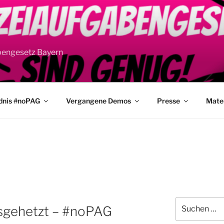
bengesetz Bayern
dnis #noPAG
Vergangene Demos
Presse
Mater
Suche
sgehetzt – #noPAG
nach: