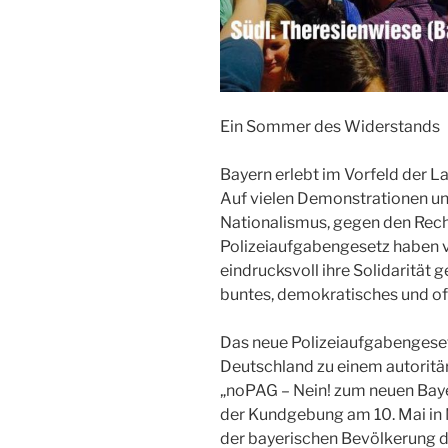
Ein Sommer des Widerstands
Bayern erlebt im Vorfeld der L
Auf vielen Demonstrationen 
Nationalismus, gegen den Rec
Polizeiaufgabengesetz haben v
eindrucksvoll ihre Solidarität g
buntes, demokratisches und of
Das neue Polizeiaufgabengesetz
Deutschland zu einem autorit
„noPAG – Nein! zum neuen Baye
der Kundgebung am 10. Mai in 
der bayerischen Bevölkerung 