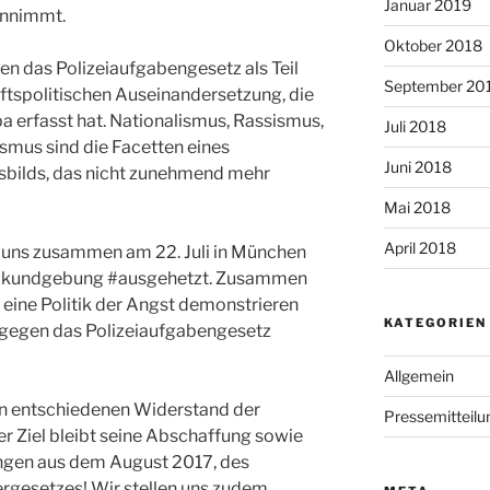
Januar 2019
hinnimmt.
Oktober 2018
n das Polizeiaufgabengesetz als Teil
September 20
aftspolitischen Auseinandersetzung, die
 erfasst hat. Nationalismus, Rassismus,
Juli 2018
smus sind die Facetten eines
Juni 2018
tsbilds, das nicht zunehmend mehr
Mai 2018
April 2018
t uns zusammen am 22. Juli in München
roßkundgebung #ausgehetzt. Zusammen
 eine Politik der Angst demonstrieren
KATEGORIEN
n gegen das Polizeiaufgabengesetz
Allgemein
n entschiedenen Widerstand der
Pressemitteilu
r Ziel bleibt seine Abschaffung sowie
ngen aus dem August 2017, des
ergesetzes! Wir stellen uns zudem