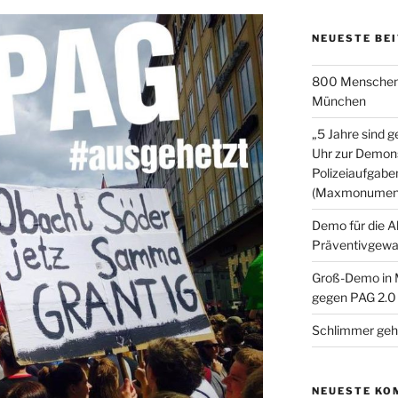
NEUESTE BE
800 Menschen 
München
„5 Jahre sind 
Uhr zur Demons
Polizeiaufgab
(Maxmonumen
Demo für die A
Präventivgew
Groß-Demo in 
gegen PAG 2.0
Schlimmer geh
NEUESTE KO