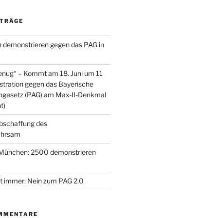
ITRÄGE
demonstrieren gegen das PAG in
genug“ – Kommt am 18. Juni um 11
tration gegen das Bayerische
engesetz (PAG) am Max-II-Denkmal
t)
bschaffung des
ahrsam
München: 2500 demonstrieren
t immer: Nein zum PAG 2.0
MMENTARE