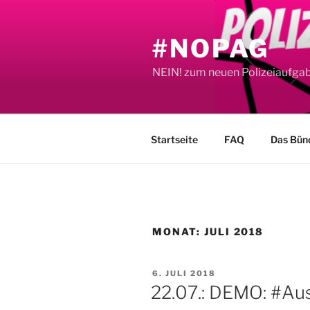
Zum
Inhalt
#NOPAG
springen
NEIN! zum neuen Polizeiaufga
Startseite
FAQ
Das Bün
MONAT:
JULI 2018
VERÖFFENTLICHT
6. JULI 2018
AM
22.07.: DEMO: #Au